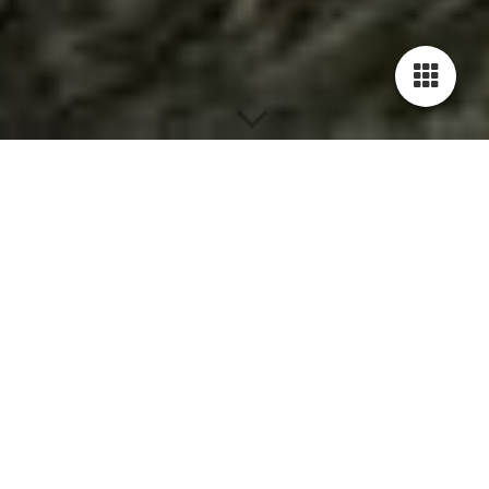
Datenschutzerklärung
Verantwortliche Stelle im Sinne der Datenschutzgesetze,
insbesondere der EU-Datenschutzgrundverordnung (DSGVO),
ist: